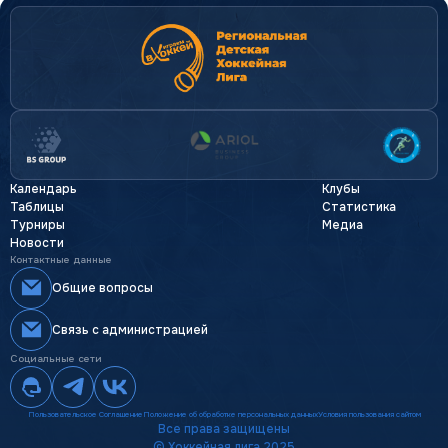
Календарь
Клубы
Таблицы
Статистика
Турниры
Медиа
Новости
Контактные данные
Общие вопросы
Связь с администрацией
Социальные сети
Пользовательское Соглашение
Положение об обработке персональных данных
Условия пользования сайтом
by princess w'
<3
Все права защищены
© Хоккейная лига 2025