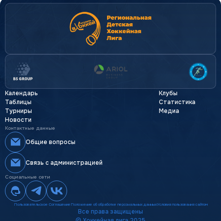
Календарь
Клубы
Таблицы
Статистика
Турниры
Медиа
Новости
Контактные данные
Общие вопросы
Связь с администрацией
Социальные сети
Пользовательское Соглашение
Положение об обработке персональных данных
Условия пользования сайтом
by princess w'
<3
Все права защищены
© Хоккейная лига 2025